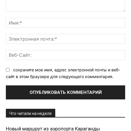
Комментарий:
Им
Эл
поч
Ве
Са
сохраните мое имя, адрес электронной почты и веб-
сайт в этом браузере для следующего комментария.
Что читали на неделе
Новый маршрут из аэропорта Караганды