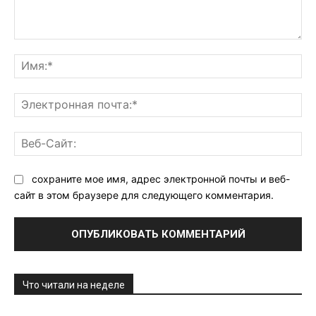
Комментарий:
Им
Эл
поч
Ве
Са
сохраните мое имя, адрес электронной почты и веб-
сайт в этом браузере для следующего комментария.
Что читали на неделе