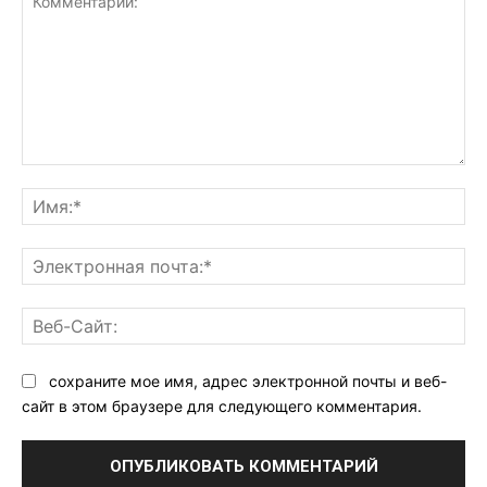
Комментарий:
Им
Эл
поч
Ве
Са
сохраните мое имя, адрес электронной почты и веб-
сайт в этом браузере для следующего комментария.