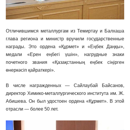
Отличившимся металлургам из Темиртау и Балхаша
глава региона и министр вручили государственные
награды. Это ордена «Құрмет» и «Еңбек Даңқы»,
медали «Ерен еңбегі үшін», нагрудные знаки
почетного звания «Қазақстанның еңбек сіңірген
өнеркәсіп қайраткері».
В числе награжденных — Сайлаубай Байсанов,
директор Химико-металлургического института им. Ж.
Абишева. Он был удостоен ордена «Құрмет». В этой
отрасли — более 50 лет.