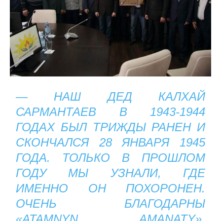
— НАШ ДЕД КАЛХАЙ
САРМАНТАЕВ В 1943-1944
ГОДАХ БЫЛ ТРИЖДЫ РАНЕН И
СКОНЧАЛСЯ 28 ЯНВАРЯ 1945
ГОДА. ТОЛЬКО В ПРОШЛОМ
ГОДУ МЫ УЗНАЛИ, ГДЕ
ИМЕННО ОН ПОХОРОНЕН.
ОЧЕНЬ БЛАГОДАРНЫ
«ATAMNYN AMANATY».