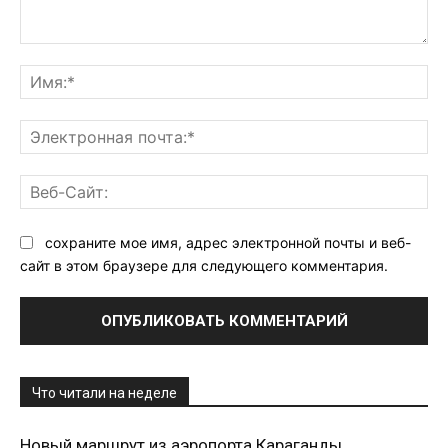
Комментарий:
Им
Эл
поч
Ве
Са
сохраните мое имя, адрес электронной почты и веб-
сайт в этом браузере для следующего комментария.
Что читали на неделе
Новый маршрут из аэропорта Караганды