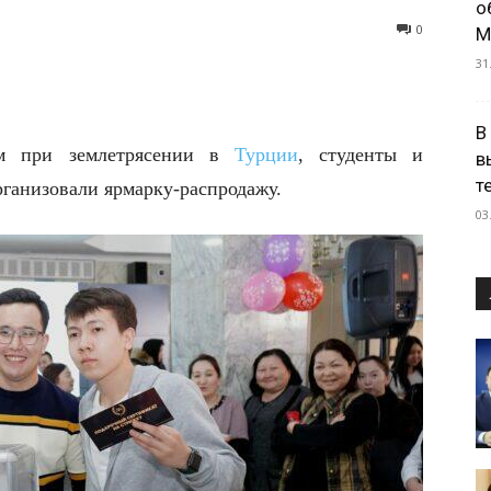
о
0
М
31
В
им при землетрясении в
Турции
, студенты и
в
т
ганизовали ярмарку-распродажу.
03