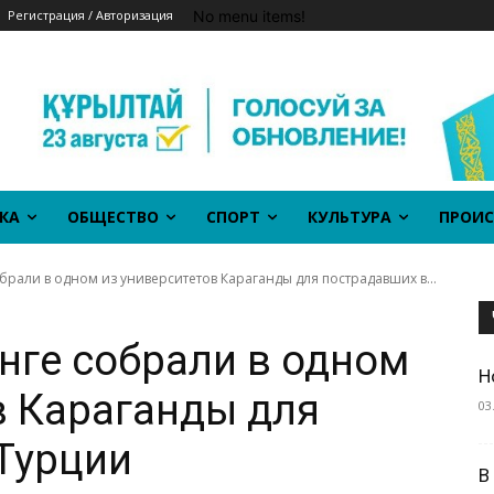
No menu items!
Регистрация / Авторизация
КА
ОБЩЕСТВО
СПОРТ
КУЛЬТУРА
ПРОИС
брали в одном из университетов Караганды для пострадавших в...
нге собрали в одном
Н
в Караганды для
03
Турции
В