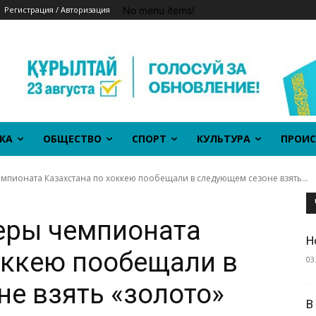
No menu items!
Регистрация / Авторизация
КА
ОБЩЕСТВО
СПОРТ
КУЛЬТУРА
ПРОИС
пионата Казахстана по хоккею пообещали в следующем сезоне взять...
еры чемпионата
Н
оккею пообещали в
03
е взять «золото»
В