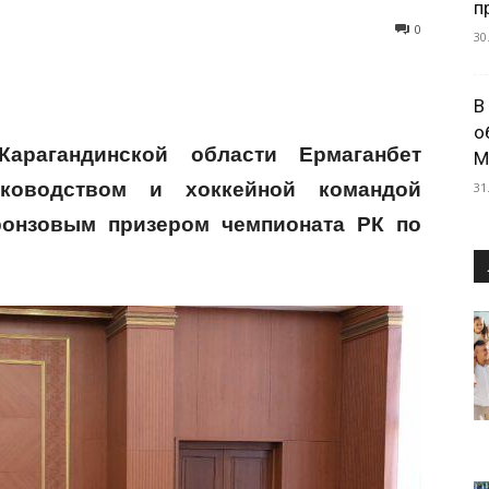
п
0
30
В
о
Карагандинской области Ермаганбет
М
уководством и хоккейной командой
31
бронзовым призером чемпионата РК по