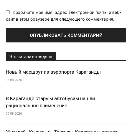
Са
сохраните мое имя, адрес электронной почты и веб-
сайт в этом браузере для следующего комментария.
Что читали на неделе
Новый маршрут из аэропорта Караганды
03.08.2026
В Караганде старым автобусам нашли
рациональное применение
07.08.2026
Жителей «Кунгея» и «Таугуль» Караганды просят