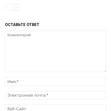
ОСТАВЬТЕ ОТВЕТ
Комментарий:
Им
Эл
поч
Ве