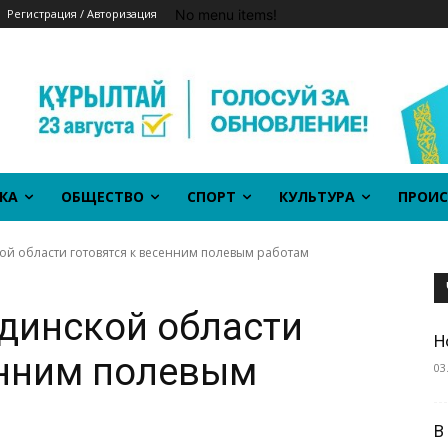
No menu items!
Регистрация / Авторизация
КА
ОБЩЕСТВО
СПОРТ
КУЛЬТУРА
ПРОИС
ой области готовятся к весенним полевым работам
динской области
Н
енним полевым
03
В