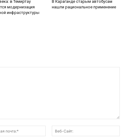
века: в Темиртау
В Караганде старым автобусам
тся модернизация
нашли рациональное применение
ной инфраструктуры
Электронная
Веб-
почта:*
Сайт: