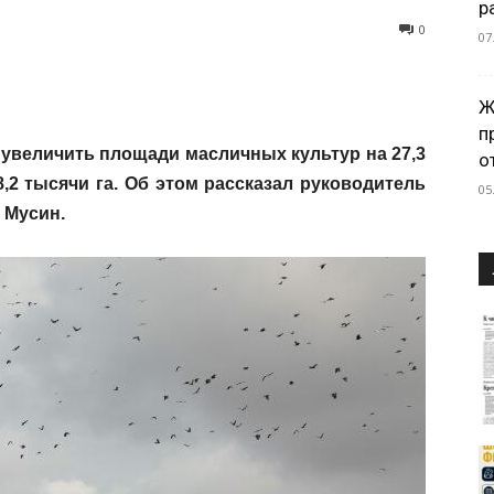
р
0
07
Ж
п
 увеличить площади масличных культур на 27,3
о
,2 тысячи га. Об этом рассказал руководитель
05
 Мусин.