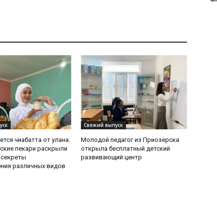
уск
Свежий выпуск
ется чиабатта от улана.
Молодой педагог из Приозерска
ские пекари раскрыли
открыла бесплатный детский
 секреты
развивающий центр
ния различных видов