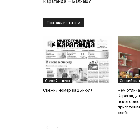
Караганда — Балхаш?
Похожие статьи
Свежий выпуск
Свежий вып
Свежий номер за 25 июля
Чем отлича
Карагандин
некоторые
приготовле
хлеба.