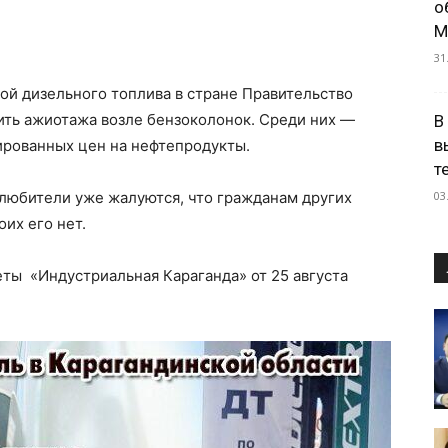
о
М
31
ой дизельного топлива в стране Правительство
ить ажиотажа возле бензоколонок. Среди них —
В
в
ированных цен на нефтепродукты.
т
03
толюбители уже жалуются, что гражданам других
оих его нет.
ты «Индустриальная Караганда» от 25 августа