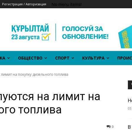
No menu items!
Регистрация / Авторизация
КА
ОБЩЕСТВО
СПОРТ
КУЛЬТУРА
ПРОИС
 лимит на покупку дизельного топлива
уются на лимит на
Н
ого топлива
03
В
0