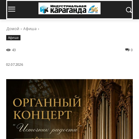
Домой
Афиша
Афиша
43
0
02.07.2026