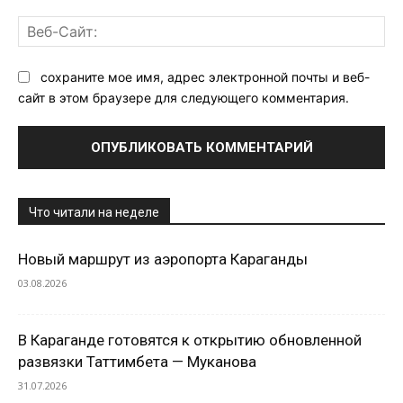
Ве
Са
сохраните мое имя, адрес электронной почты и веб-
сайт в этом браузере для следующего комментария.
Что читали на неделе
Новый маршрут из аэропорта Караганды
03.08.2026
В Караганде готовятся к открытию обновленной
развязки Таттимбета — Муканова
31.07.2026