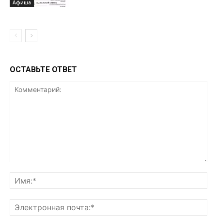
Афиша
ОСТАВЬТЕ ОТВЕТ
Комментарий:
Им
Эл
поч