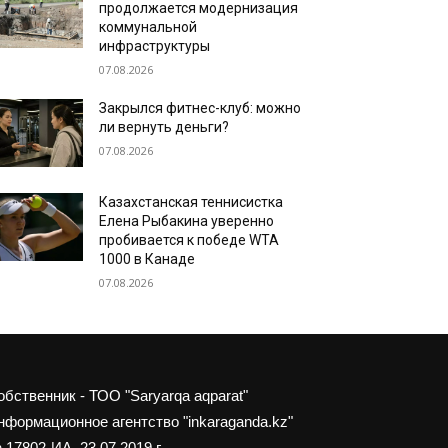
продолжается модернизация
коммунальной
инфраструктуры
07.08.2026
Закрылся фитнес-клуб: можно
ли вернуть деньги?
07.08.2026
Казахстанская теннисистка
Елена Рыбакина уверенно
пробивается к победе WTA
1000 в Канаде
07.08.2026
обственник - ТОО "Saryarqa aqparat"
нформационное агентство "inkaraganda.kz"
 17802-ИА, 23.07.2019 г.