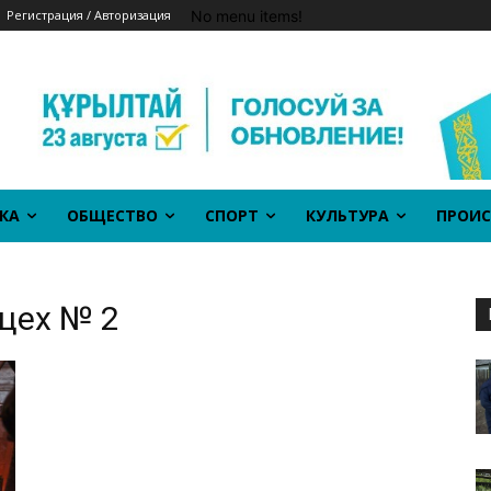
No menu items!
Регистрация / Авторизация
КА
ОБЩЕСТВО
СПОРТ
КУЛЬТУРА
ПРОИС
цех № 2