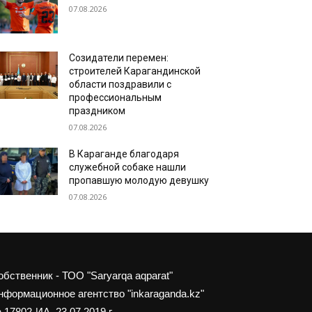
07.08.2026
Созидатели перемен:
строителей Карагандинской
области поздравили с
профессиональным
праздником
07.08.2026
В Караганде благодаря
служебной собаке нашли
пропавшую молодую девушку
07.08.2026
обственник - ТОО "Saryarqa aqparat"
нформационное агентство "inkaraganda.kz"
 17802-ИА, 23.07.2019 г.