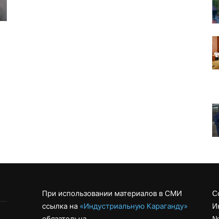
При использовании материалов в СМИ
С
ссылка на
«Индустриальную Караганду»
И
обязательна
№