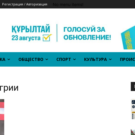
No menu items!
Регистрация / Авторизация
КА
ОБЩЕСТВО
СПОРТ
КУЛЬТУРА
ПРОИС
нгрии