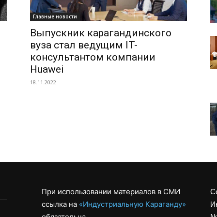
Главные новости
Выпускник карагандинского
вуза стал ведущим IT-
консультантом компании
Huawei
18.11.2022
При использовании материалов в СМИ
С
ссылка на
«Индустриальную Караганду»
И
обязательна
№