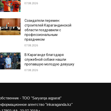
07.08.2026
Созидатели перемен:
строителей Карагандинской
области поздравили с
профессиональным
праздником
07.08.2026
В Караганде благодаря
служебной собаке нашли
пропавшую молодую девушку
07.08.2026
обственник - ТОО "Saryarqa aqparat"
нформационное агентство "inkaraganda.kz"
 17802-ИА, 23.07.2019 г.