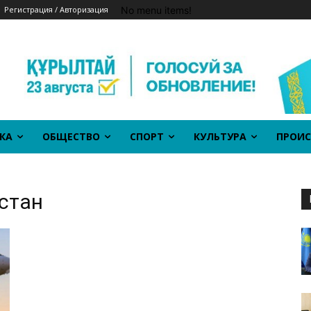
No menu items!
Регистрация / Авторизация
КА
ОБЩЕСТВО
СПОРТ
КУЛЬТУРА
ПРОИС
стан