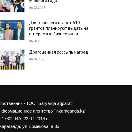
учебного года
06.08.2026
Для хорошего старта: 510
грантов планируют выдать на
интересные бизнес-идеи
06.08.2026
Драгоценная россыпь наград
06.08.2026
обственник - ТОО "Saryarqa aqparat"
нформационное агентство "inkaraganda.kz"
 17802-ИА, 23.07.2019 г.
 Караганда, ул.Ермекова, д.33